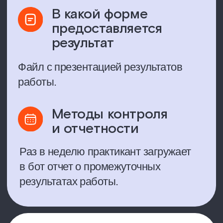
профориентация?
Пройти опрос
Запутались?
Ответьте на несколько
вопросов, которые помогут
вам подобрать роль внутри
компании «Ростелеком».
Пройти тест на свою роль
А где посмотреть
вакансии?