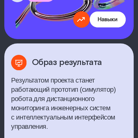
Раз в неделю практикант загружает
в бот отчет о промежуточных
результатах работы.
Ресурсы, которые
у тебя будут, для
выполнения проекта
Датасеты
Экспертная помощь команды
проекта
Что думаете?
Расскажите нам,
нужна ли вам