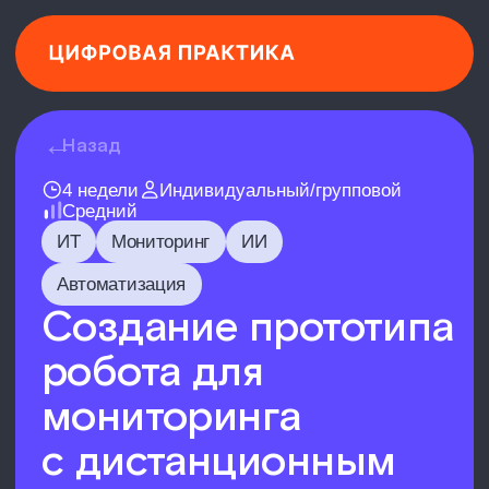
←
Назад
4 недели
Индивидуальный/групповой
Средний
ИТ
Мониторинг
ИИ
Автоматизация
Создание прототипа
робота для
мониторинга
с дистанционным
интеллектуальным
управлением
Навыки
Python
Linux