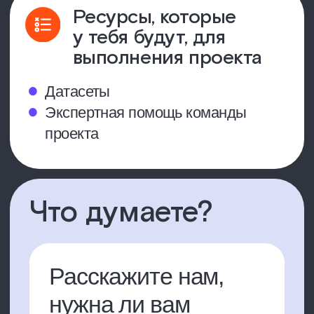
Открыть список
А как написать
резюме?
Телеграм-бот поможет
рассказать о твоих сильных
сторонах, навыках и опыте
Создать резюме