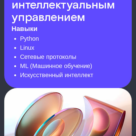
Сетевые протоколы
ML (Машинное обучение)
Искусственный интеллект
Описание
Мониторинг инженерных систем
зданий часто выполняется вручную.
Это занимает много времени и может
быть небезопасно, особенно при
работе в труднодоступных или