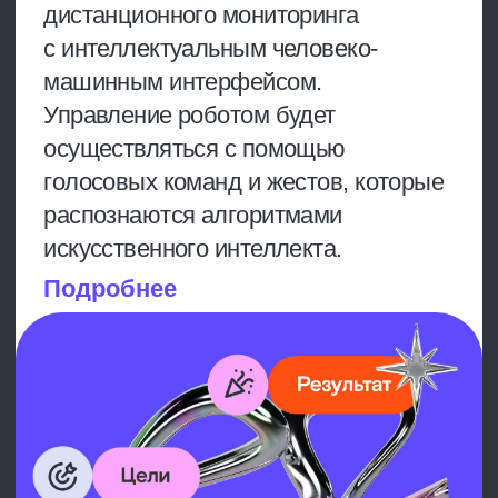
Образ результата
Результатом проекта станет
работающий прототип (симулятор)
робота для дистанционного
мониторинга инженерных систем
с интеллектуальным интерфейсом
управления.
В какой форме
предоставляется
результат
Файл с презентацией результатов
работы.
Методы контроля
и отчетности